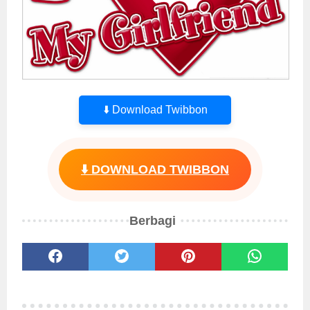
⬇️ Download Twibbon
⬇️ DOWNLOAD TWIBBON
Berbagi