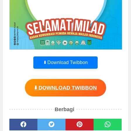
⬇️ Download Twibbon
⬇️ DOWNLOAD TWIBBON
Berbagi