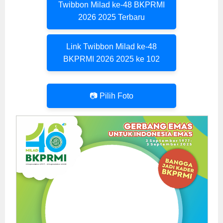
Twibbon Milad ke-48 BKPRMI
2026 2025 Terbaru
Link Twibbon Milad ke-48
BKPRMI 2026 2025 ke 102
📷 Pilih Foto