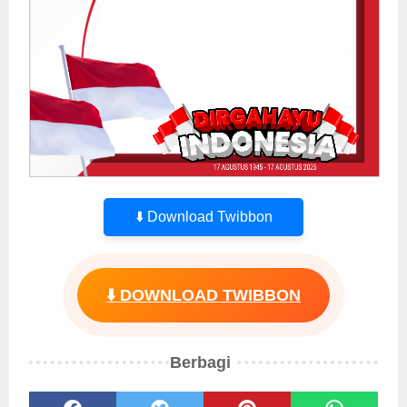
⬇️ Download Twibbon
⬇️ DOWNLOAD TWIBBON
Berbagi