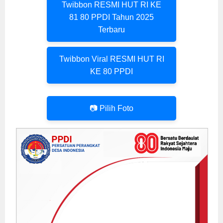
Twibbon RESMI HUT RI KE
81 80 PPDI Tahun 2025
Terbaru
Twibbon Viral RESMI HUT RI
KE 80 PPDI
📷 Pilih Foto